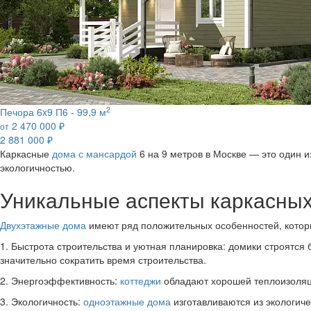
2
Печора 6x9 П6 -
99,9 м
2 470 000
₽
от
2 881 000
₽
Каркасные
дома с мансардой
6 на 9 метров в Москве — это один 
экологичностью.
Уникальные аспекты каркасных
Двухэтажные дома
имеют ряд положительных особенностей, которы
1. Быстрота строительства и уютная планировка: домики строятся
значительно сократить время строительства.
2. Энергоэффективность:
коттеджи
обладают хорошей теплоизоляци
3. Экологичность:
одноэтажные дома
изготавливаются из экологиче