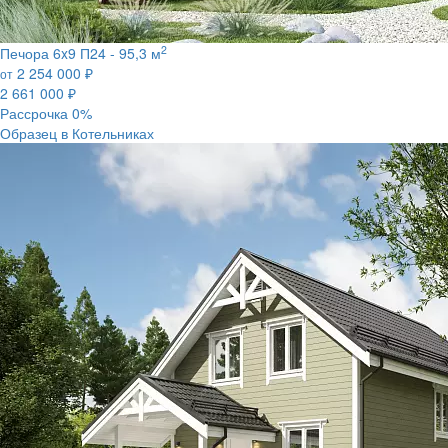
2
Печора 6x9 П24 -
95,3 м
2 254 000
₽
от
2 661 000
₽
Рассрочка 0%
Образец в Котельниках