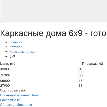
Каркасные дома 6x9 - гот
Главная
Каталог
Каркасные дома
6x9
Цена, руб.
Площадь, м2
009000
48
527000
99
Сортировать по:
Площади
Названию
Цене
Рассрочка 0%
Образец в Заворово