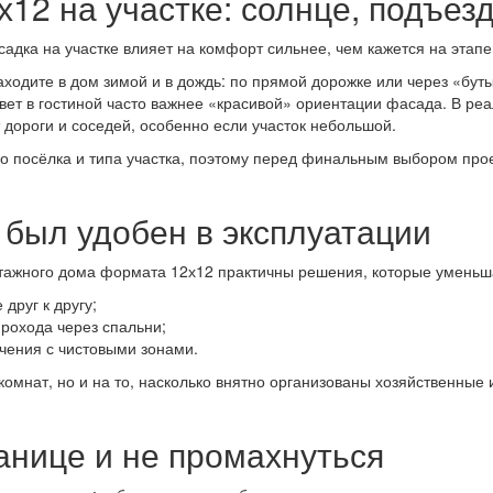
12 на участке: солнце, подъезд
адка на участке влияет на комфорт сильнее, чем кажется на этапе
заходите в дом зимой и в дождь: по прямой дорожке или через «бу
вет в гостиной часто важнее «красивой» ориентации фасада. В реа
 дороги и соседей, особенно если участок небольшой.
го посёлка и типа участка, поэтому перед финальным выбором пр
 был удобен в эксплуатации
этажного дома формата 12х12 практичны решения, которые умень
друг к другу;
прохода через спальни;
ечения с чистовыми зонами.
 комнат, но и на то, насколько внятно организованы хозяйственны
ранице и не промахнуться