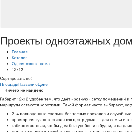
Проекты одноэтажных дом
Главная
Каталог
Одноэтажные дома
12x12
Сортировать по:
Площади
Названию
Цене
Ничего не найдено
Габарит 12х12 удобен тем, что даёт «ровную» сетку помещений и 
маршруты остаются короткими. Такой формат часто выбирают, ког
2–4 полноценные спальни без тесных проходов и случайных
просторная кухня‑гостиная как центр дома — для семьи и гос
кабинет/гостевая, чтобы дом был удобен и в будни, и на дл
места хранения и хозяйственные зоны, которые не съедают