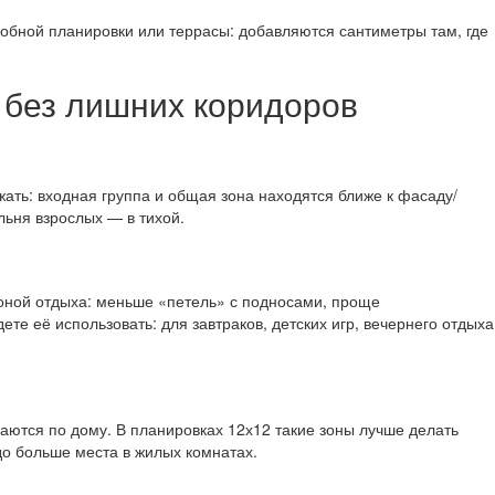
добной планировки или террасы: добавляются сантиметры там, где
 без лишних коридоров
ать: входная группа и общая зона находятся ближе к фасаду/
альня взрослых — в тихой.
зоной отдыха: меньше «петель» с подносами, проще
ете её использовать: для завтраков, детских игр, вечернего отдыха
аются по дому. В планировках 12х12 такие зоны лучше делать
до больше места в жилых комнатах.