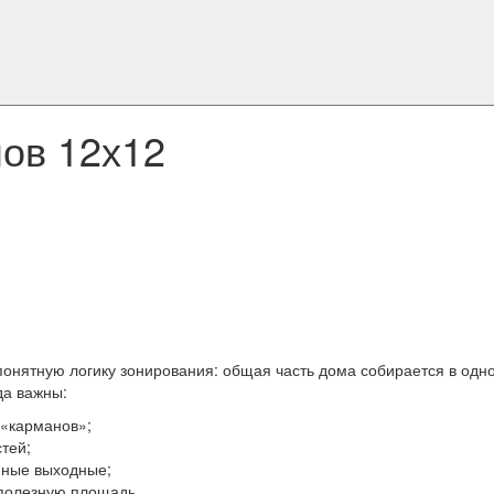
ов 12х12
понятную логику зонирования: общая часть дома собирается в одно
да важны:
 «карманов»;
тей;
инные выходные;
 полезную площадь.