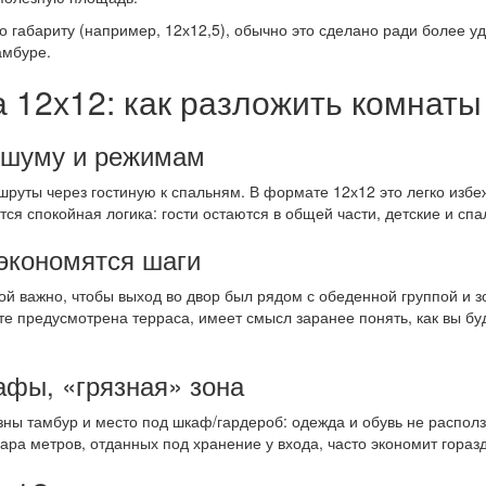
 габариту (например, 12х12,5), обычно это сделано ради более у
амбуре.
 12х12: как разложить комнаты
о шуму и режимам
уты через гостиную к спальням. В формате 12х12 это легко избеж
ется спокойная логика: гости остаются в общей части, детские и сп
 экономятся шаги
ой важно, чтобы выход во двор был рядом с обеденной группой и 
те предусмотрена терраса, имеет смысл заранее понять, как вы буд
афы, «грязная» зона
зны тамбур и место под шкаф/гардероб: одежда и обувь не располз
ара метров, отданных под хранение у входа, часто экономит гораз