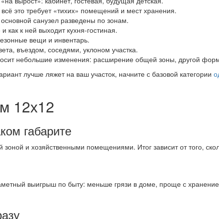
на вырост»: кабинет, гостевая, будущая детская.
— всё это требует «тихих» помещений и мест хранения.
 основной санузел разведены по зонам.
и как к ней выходит кухня‑гостиная.
 сезонные вещи и инвентарь.
ета, въездом, соседями, уклоном участка.
носит небольшие изменения: расширение общей зоны, другой форм
ариант лучше ляжет на ваш участок, начните с базовой категории
о
м 12х12
аком габарите
 зоной и хозяйственными помещениями. Итог зависит от того, скол
аметный выигрыш по быту: меньше грязи в доме, проще с хранени
разу