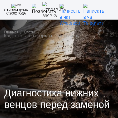
СТРОИМ ДОМА
С 2002 ГОДА
Главная
Статьи
Когда нижние венцы дома требуют замены
Диагностика нижних
венцов перед заменой