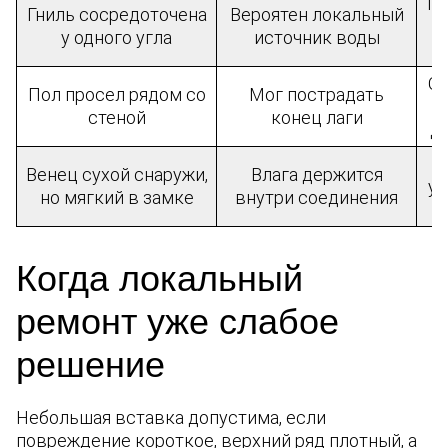
Пр
Гниль сосредоточена
Вероятен локальный
у одного угла
источник воды
От
Пол просел рядом со
Мог пострадать
стеной
конец лаги
д
П
Венец сухой снаружи,
Влага держится
уз
но мягкий в замке
внутри соединения
Когда локальный
ремонт уже слабое
решение
Небольшая вставка допустима, если
повреждение короткое, верхний ряд плотный, а