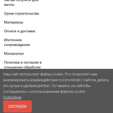
мечты
Сроки строительства
Материалы
Оплата и доставка
Ипотечное
сопровождение
Маткапитал
Политика и согласие в
отношении обработки
персональных данных
Наш сайт использует файлы cookie. Это позволяет нам
анализировать взаимодействие посетителей с сайтом, делать
Соглашение об
использовании cookie
его лучше и удобнее для Вас. Оставаясь на сайте Вы
соглашаетесь с использованием файлов cookie.
© Все права защищены. 2002-2026гг. ООО «ЦНА».
Подробнее
СОГЛАСЕН