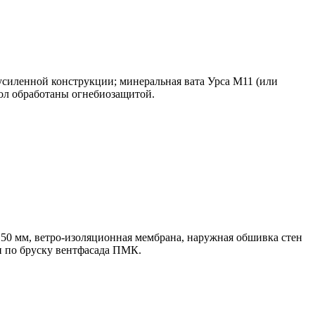
усиленной конструкции; минеральная вата Урса М11 (или
пол обработаны огнебиозащитой.
150 мм, ветро-изоляционная мембрана, наружная обшивка стен
и по бруску вентфасада ПМК.