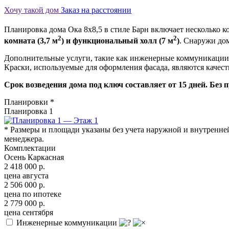
Хочу такой дом
Заказ на расстоянии
Планировка дома Ока 8х8,5 в стиле Барн включает несколько к
2
2
комната (3,7 м
) и функциональный холл (7 м
)
. Снаружи до
Дополнительные услуги, такие как инженерные коммуникации,
Краски, используемые для оформления фасада, являются качес
Срок возведения дома под ключ составляет от 15 дней. Без 
Планировки *
Планировка 1
* Размеры и площади указаны без учета наружной и внутренней
менеджера.
Комплектации
Осень
Каркасная
2 418 000
р.
цена августа
2 506 000
р.
цена по ипотеке
2 779 000
р.
цена сентября
Инженерные коммуникации