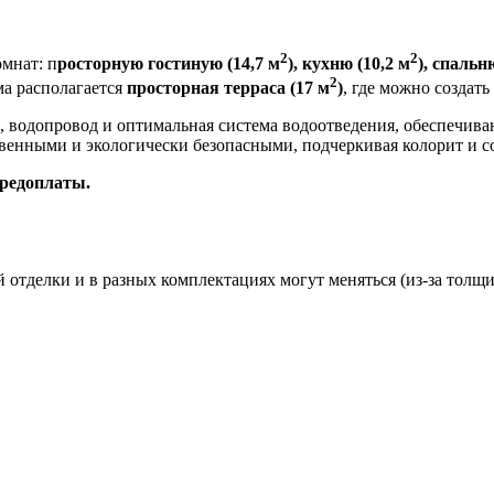
2
2
омнат: п
росторную гостиную (14,7 м
), кухню (10,2 м
), спальн
2
ма располагается
просторная терраса (17 м
)
, где можно создат
 водопровод и оптимальная система водоотведения, обеспечива
твенными и экологически безопасными, подчеркивая колорит и с
предоплаты.
 отделки и в разных комплектациях могут меняться (из-за толщи